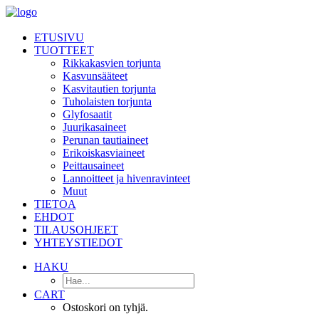
ETUSIVU
TUOTTEET
Rikkakasvien torjunta
Kasvunsääteet
Kasvitautien torjunta
Tuholaisten torjunta
Glyfosaatit
Juurikasaineet
Perunan tautiaineet
Erikoiskasviaineet
Peittausaineet
Lannoitteet ja hivenravinteet
Muut
TIETOA
EHDOT
TILAUSOHJEET
YHTEYSTIEDOT
HAKU
CART
Ostoskori on tyhjä.