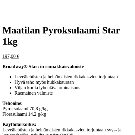
Maatilan Pyroksulaami Star
1kg
197,00
€
Broadway® Star: in rinnakkaisvalmiste
Leveälehtisten ja heinämäisten rikkakasvien torjuntaan
Hyvä teho myös hukkakauraan
Viljan kortta lyhentävä ominaisuus
Raemainen valmiste
Tehoaine:
Pyroksulaami 70,8 g/kg
Florasulaami 14,2 g/kg
Käyttötarkoitus:
Leveälehtisten ja heinämäisten rikkakasvien torjuntaan syys- ja