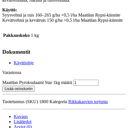
kevätvehnältä, rukiilta ja ruisvehnältä.
Käyttö:
Syysvehnä ja ruis 160–265 g/ha +0,5 l/ha Maatilan Rypsi-kiinnite
Kevätvehnä ja kevätruis 150 g/ha +0,5 l/ha Maatilan Rypsi-kiinnite
Pakkauskoko
1 kg
Dokumentit
Käyttöohje
Varastossa
Maatilan Pyroksulaami Star 1kg määrä
Lisää ostoskoriin
Tuotetunnus (SKU)
1800
Kategoria
Rikkakasvien torjunta
Kuvaus
Lisätiedot
Arviot (0)