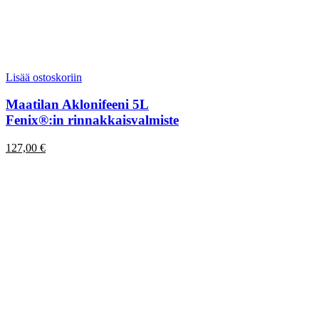
Lisää ostoskoriin
Maatilan Aklonifeeni 5L
Fenix®:in rinnakkaisvalmiste
127,00
€