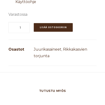
Käyttöohje
Varastossa
Maatilan
LISÄÄ OSTOSKORIIN
Metamitroni
70
5L
Osastot
Juurikasaineet
,
Rikkakasvien
määrä
torjunta
TUTUSTU MYÖS