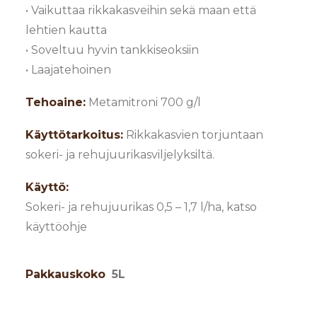
• Vaikuttaa rikkakasveihin sekä maan että
lehtien kautta
• Soveltuu hyvin tankkiseoksiin
• Laajatehoinen
Tehoaine:
Metamitroni 700 g/l
Käyttötarkoitus:
Rikkakasvien torjuntaan
sokeri- ja rehujuurikasviljelyksiltä.
Käyttö:
Sokeri- ja rehujuurikas 0,5 – 1,7 l/ha, katso
käyttöohje
Pakkauskoko
5L