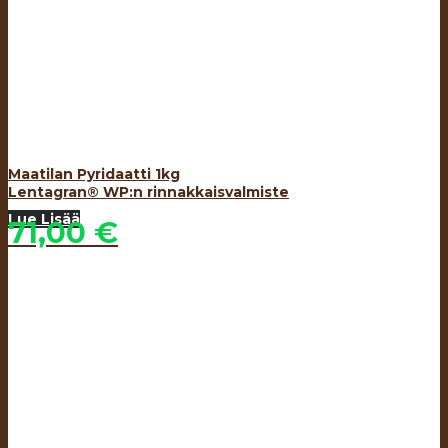
Maatilan Pyridaatti 1kg
Lentagran® WP:n rinnakkaisvalmiste
Lue Lisää
71,00
€