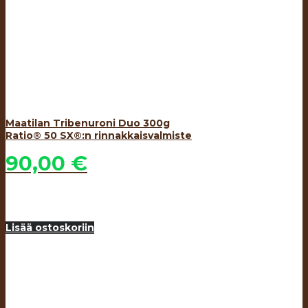
Maatilan Tribenuroni Duo 300g
Ratio® 50 SX®:n rinnakkaisvalmiste
90,00
€
Lisää ostoskoriin