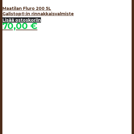
Maatilan Fluro 200 5L
Galistop®:in rinnakkaisvalmiste
Lisää ostoskoriin
70,00
€