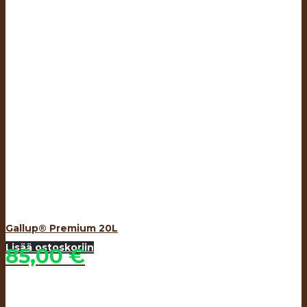
Gallup® Premium 20L
Lisää ostoskoriin
85,00
€