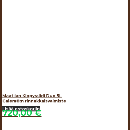
Maatilan Klopyralidi Duo 5L
Galera®:n rinnakkaisvalmiste
Lisää ostoskoriin
720,00
€