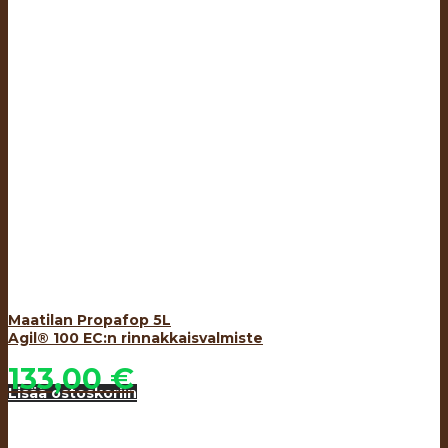
Maatilan Propafop 5L
Agil® 100 EC:n rinnakkaisvalmiste
133,00
€
Lisää ostoskoriin