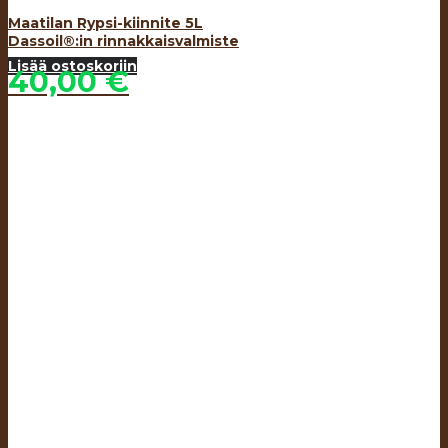
Maatilan Rypsi-kiinnite 5L
Dassoil®:in rinnakkaisvalmiste
Lisää ostoskoriin
40,00
€