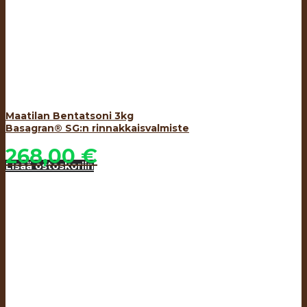
Maatilan Bentatsoni 3kg
Basagran® SG:n rinnakkaisvalmiste
268,00
€
Lisää ostoskoriin