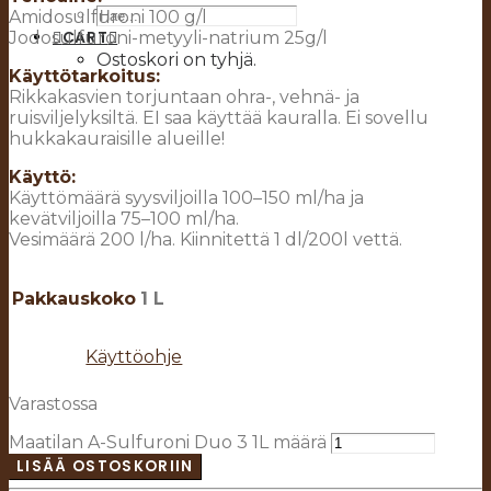
Amidosulfuroni 100 g/l
CART
Jodosulfuroni-metyyli-natrium 25g/l
Ostoskori on tyhjä.
Käyttötarkoitus:
Rikkakasvien torjuntaan ohra-, vehnä- ja
ruisviljelyksiltä. EI saa käyttää kauralla. Ei sovellu
hukkakauraisille alueille!
Käyttö:
Käyttömäärä syysviljoilla 100–150 ml/ha ja
kevätviljoilla 75–100 ml/ha.
Vesimäärä 200 l/ha. Kiinnitettä 1 dl/200l vettä.
Pakkauskoko
1 L
Käyttöohje
Varastossa
Maatilan A-Sulfuroni Duo 3 1L määrä
LISÄÄ OSTOSKORIIN