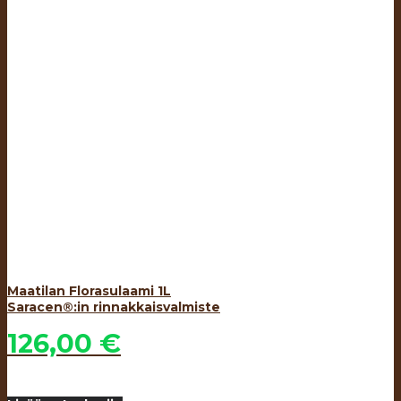
Maatilan Florasulaami 1L
Saracen®:in rinnakkaisvalmiste
126,00
€