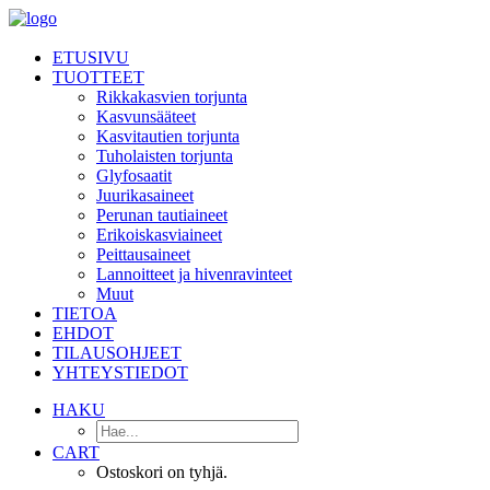
ETUSIVU
TUOTTEET
Rikkakasvien torjunta
Kasvunsääteet
Kasvitautien torjunta
Tuholaisten torjunta
Glyfosaatit
Juurikasaineet
Perunan tautiaineet
Erikoiskasviaineet
Peittausaineet
Lannoitteet ja hivenravinteet
Muut
TIETOA
EHDOT
TILAUSOHJEET
YHTEYSTIEDOT
HAKU
CART
Ostoskori on tyhjä.