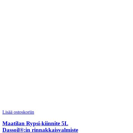
Lisää ostoskoriin
Maatilan Rypsi-kiinnite 5L
Dassoil®:in rinnakkaisvalmiste