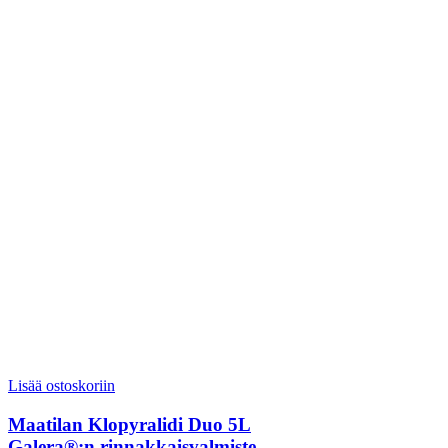
Lisää ostoskoriin
Maatilan Klopyralidi Duo 5L
Galera®:n rinnakkaisvalmiste