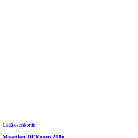
Lisää ostoskoriin
Maatilan DFKaani 250g