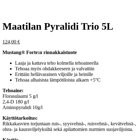
Maatilan Pyralidi Trio 5L
124,00
€
Mustang® Forte:n rinnakkaistuote
Laaja ja kattava teho kolmella tehoaineella
Tehoaa myös ohdakkeeseen ja valvattiin
Erittäin hellävarainen viljoille ja heinille
Tehoaa alhaisista lämpötiloista alkaen +5°C
Tehoaine:
Florasulaami 5 g/l
2,4-D 180 g/l
Aminopyralidi 10g/l
Käyttötarkoitus:
Rikkakasvien torjuntaan ruis-, syysvehnä-, ruisvehnä-, kevätvehnä-,
ohra- ja kauraviljelyksiltä sekä apilattomien nurmien suojaviljoista.
Käyttö: