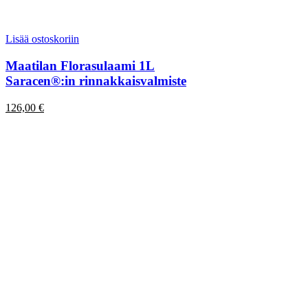
Lisää ostoskoriin
Maatilan Florasulaami 1L
Saracen®:in rinnakkaisvalmiste
126,00
€