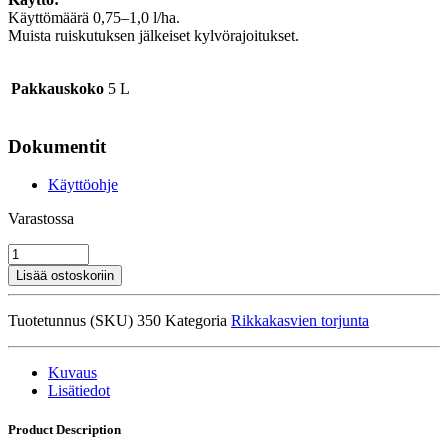
Käyttömäärä 0,75–1,0 l/ha.
Muista ruiskutuksen jälkeiset kylvörajoitukset.
Pakkauskoko
5 L
Dokumentit
Käyttöohje
Varastossa
Maatilan
Pyralidi
Lisää ostoskoriin
Trio
5L
Tuotetunnus (SKU)
350
Kategoria
Rikkakasvien torjunta
määrä
Kuvaus
Lisätiedot
Product Description