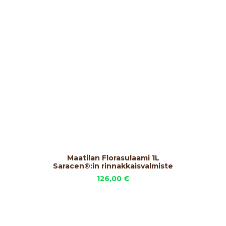
LISÄÄ OSTOSKORIIN
Maatilan Florasulaami 1L
Saracen®:in rinnakkaisvalmiste
126,00
€