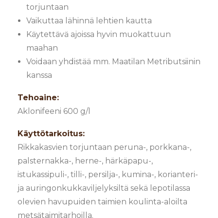
torjuntaan
Vaikuttaa lähinnä lehtien kautta
Käytettävä ajoissa hyvin muokattuun
maahan
Voidaan yhdistää mm. Maatilan Metributsiinin
kanssa
Tehoaine:
Aklonifeeni 600 g/l
Käyttötarkoitus:
Rikkakasvien torjuntaan peruna-, porkkana-,
palsternakka-, herne-, härkäpapu-,
istukassipuli-, tilli-, persilja-, kumina-, korianteri-
ja auringonkukkaviljelyksiltä sekä lepotilassa
olevien havupuiden taimien koulinta-aloilta
metsätaimitarhoilla.