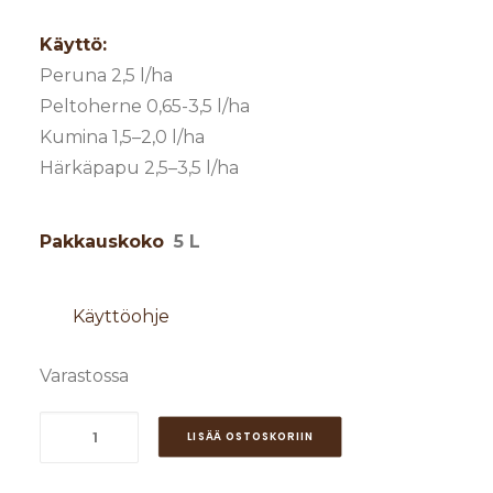
Käyttö:
Peruna 2,5 l/ha
Peltoherne 0,65-3,5 l/ha
Kumina 1,5–2,0 l/ha
Härkäpapu 2,5–3,5 l/ha
Pakkauskoko
5 L
Käyttöohje
Varastossa
Maatilan
LISÄÄ OSTOSKORIIN
Aklonifeeni
5L