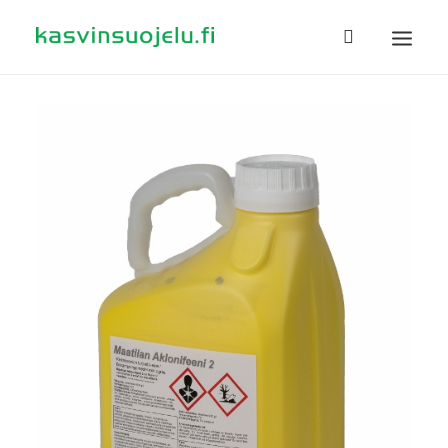
ETUSIVU
TUOTTEET
TIETOA
EHDOT
TILAUSOHJEET
YHTEYSTIEDOT
HAKU