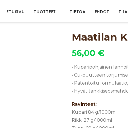
ETUSIVU
TUOTTEET
TIETOA
EHDOT
TIL
Maatilan K
56,00
€
• Kuparipohjainen lannoi
• Cu-puutteen torjumis
• Patentoitu formulaati
• Hyvät tankkiseosmahdo
Ravinteet:
Kupari 84 g/1000ml
Rikki 27 g/1000ml