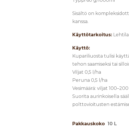
Typpi 60 g/1000ml
Sisältö on kompleksidot
kanssa.
Käyttötarkoitus:
Lehtila
Käyttö:
Kupariliuosta tulisi käyt
tehon saamiseksi tai sil
Viljat 0,5 l/ha
Peruna 0,5 l/ha
Vesimäärä: viljat 100–200
Suorita aurinkoisella sää
polttovioitusten estämise
Pakkauskoko
10 L