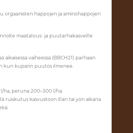
tu orgaanisten happojen ja aminohappojen
nnoite maatalous- ja puutarhakasveille
tää aikaisessa vaiheessa (BBCH21) parhaan
loin kun kuparin puutos ilmenee.
 l/ha, peruna 200–300 l/ha.
llä ruiskutus kasvustoon illan tai yön aikana
ksi.