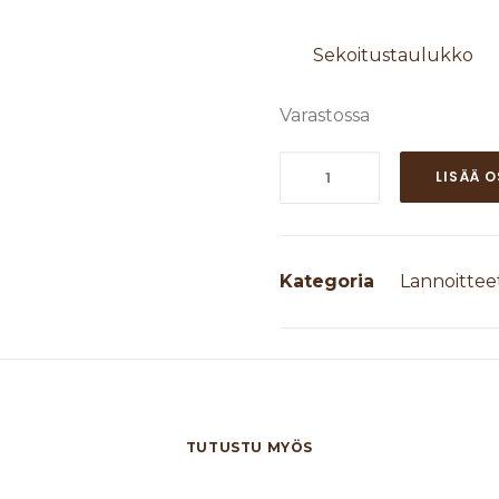
Sekoitustaulukko
Varastossa
Maatilan
LISÄÄ 
Kupariliuos
10L
määrä
Kategoria
Lannoitteet
TUTUSTU MYÖS