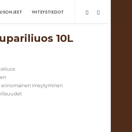
AUSOHJEET
YHTEYSTIEDOT
upariliuos 10L
teliuos
een
o, erinomainen imeytyminen
llisuudet