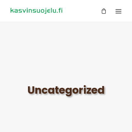
ETUSIVU
TUOTTEET
TIETOA
EHDOT
TILAUSOHJEET
Uncategorized
YHTEYSTIEDOT
HAKU