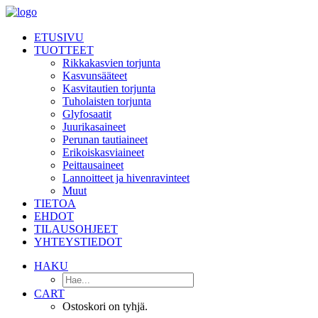
ETUSIVU
TUOTTEET
Rikkakasvien torjunta
Kasvunsääteet
Kasvitautien torjunta
Tuholaisten torjunta
Glyfosaatit
Juurikasaineet
Perunan tautiaineet
Erikoiskasviaineet
Peittausaineet
Lannoitteet ja hivenravinteet
Muut
TIETOA
EHDOT
TILAUSOHJEET
YHTEYSTIEDOT
HAKU
CART
Ostoskori on tyhjä.