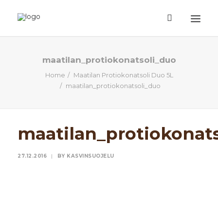
ETUSIVU
maatilan_protiokonatsoli_duo
Home
Maatilan Protiokonatsoli Duo 5L
TUOTTEET
maatilan_protiokonatsoli_duo
TIETOA
EHDOT
maatilan_protiokonat
TILAUSOHJEET
YHTEYSTIEDOT
27.12.2016
|
BY
KASVINSUOJELU
HAKU