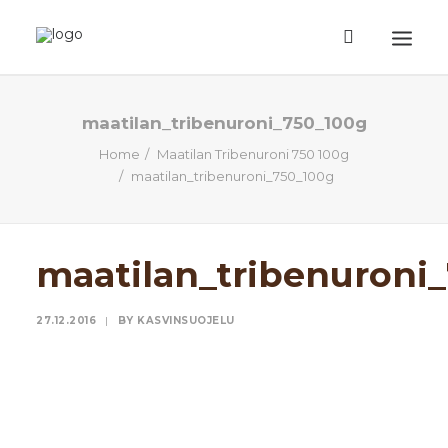
ETUSIVU
maatilan_tribenuroni_750_100g
Home
Maatilan Tribenuroni 750 100g
TUOTTEET
maatilan_tribenuroni_750_100g
TIETOA
EHDOT
maatilan_tribenuroni
TILAUSOHJEET
YHTEYSTIEDOT
27.12.2016
|
BY
KASVINSUOJELU
HAKU