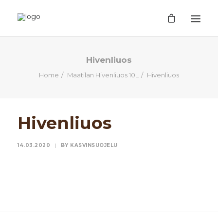
ETUSIVU
Hivenliuos
Home
Maatilan Hivenliuos 10L
Hivenliuos
TUOTTEET
TIETOA
EHDOT
Hivenliuos
TILAUSOHJEET
14.03.2020
|
BY
KASVINSUOJELU
YHTEYSTIEDOT
HAKU