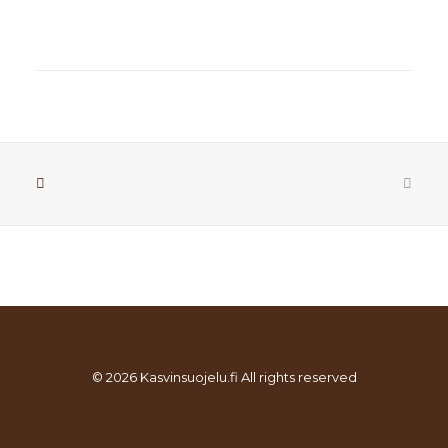
© 2026 Kasvinsuojelu.fi All rights reserved