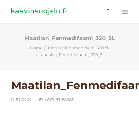
ETUSIVU
Maatilan_Fenmedifaami_320_5L
Home
Maatilan Fenmedifaami 320 5L
TUOTTEET
Maatilan_Fenmedifaami_320_5L
TIETOA
EHDOT
Maatilan_Fenmedifaa
TILAUSOHJEET
YHTEYSTIEDOT
13.03.2020
|
BY
KASVINSUOJELU
HAKU