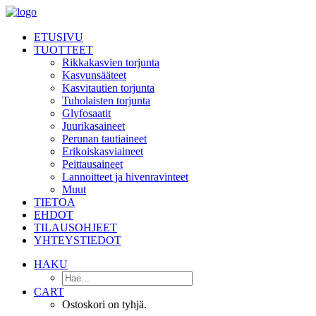
ETUSIVU
TUOTTEET
Rikkakasvien torjunta
Kasvunsääteet
Kasvitautien torjunta
Tuholaisten torjunta
Glyfosaatit
Juurikasaineet
Perunan tautiaineet
Erikoiskasviaineet
Peittausaineet
Lannoitteet ja hivenravinteet
Muut
TIETOA
EHDOT
TILAUSOHJEET
YHTEYSTIEDOT
HAKU
CART
Ostoskori on tyhjä.