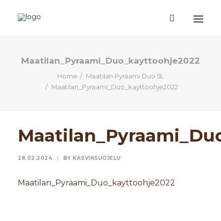
ETUSIVU
Maatilan_Pyraami_Duo_kayttoohje2022
Home
Maatilan Pyraami Duo 5L
TUOTTEET
Maatilan_Pyraami_Duo_kayttoohje2022
TIETOA
EHDOT
Maatilan_Pyraami_Du
TILAUSOHJEET
YHTEYSTIEDOT
28.02.2024
|
BY
KASVINSUOJELU
HAKU
Maatilan_Pyraami_Duo_kayttoohje2022