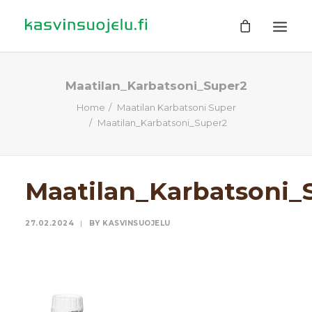
ETUSIVU
Maatilan_Karbatsoni_Super2
Home
Maatilan Karbatsoni Super
TUOTTEET
Maatilan_Karbatsoni_Super2
TIETOA
EHDOT
Maatilan_Karbatsoni_
TILAUSOHJEET
YHTEYSTIEDOT
27.02.2024
|
BY
KASVINSUOJELU
HAKU