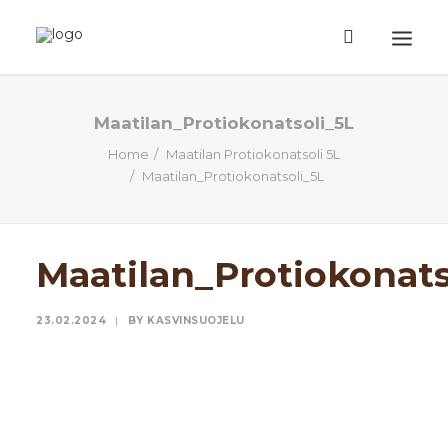
ETUSIVU
Maatilan_Protiokonatsoli_5L
Home
Maatilan Protiokonatsoli 5L
TUOTTEET
Maatilan_Protiokonatsoli_5L
TIETOA
EHDOT
Maatilan_Protiokonats
TILAUSOHJEET
YHTEYSTIEDOT
23.02.2024
|
BY
KASVINSUOJELU
HAKU