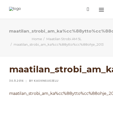
ETUSIVU
maatilan_strobi_am_ka%cc%88ytto%cc%88o
Home
Maatilan Strobi AM 5L
TUOTTEET
maatilan_strobi_am_ka%cc%88ytto%cc%88ohje_2013
TIETOA
EHDOT
maatilan_strobi_am_
TILAUSOHJEET
YHTEYSTIEDOT
30.11.2016
|
BY
KASVINSUOJELU
HAKU
maatilan_strobi_am_ka%cc%88ytto%cc%88ohje_2